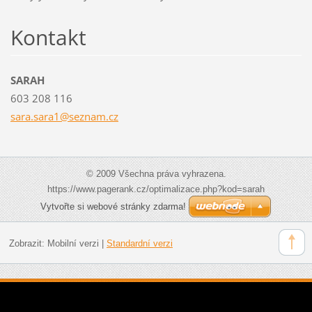
Kontakt
SARAH
603 208 116
sara.sar
a1@sezna
m.cz
© 2009 Všechna práva vyhrazena.
https://www.pagerank.cz/optimalizace.php?kod=sarah
Vytvořte si webové stránky zdarma!
Zobrazit:
Mobilní verzi
|
Standardní verzi