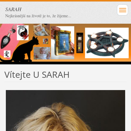
SARAH
Nejkrásnější na životě je to, že žijeme...
Vítejte U SARAH