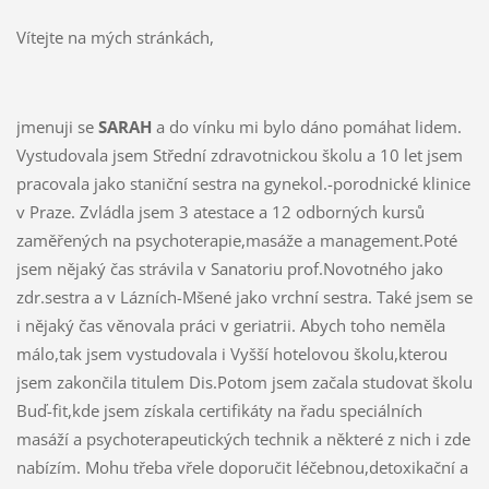
Vítejte na mých stránkách,
jmenuji se
SARAH
a do vínku mi bylo dáno pomáhat lidem.
Vystudovala jsem Střední zdravotnickou školu a 10 let jsem
pracovala jako staniční sestra na gynekol.-porodnické klinice
v Praze. Zvládla jsem 3 atestace a 12 odborných kursů
zaměřených na psychoterapie,masáže a management.Poté
jsem nějaký čas strávila v Sanatoriu prof.Novotného jako
zdr.sestra a v Lázních-Mšené jako vrchní sestra. Také jsem se
i nějaký čas věnovala práci v geriatrii. Abych toho neměla
málo,tak jsem vystudovala i Vyšší hotelovou školu,kterou
jsem zakončila titulem Dis.Potom jsem začala studovat školu
Buď-fit,kde jsem získala certifikáty na řadu speciálních
masáží a psychoterapeutických technik a některé z nich i zde
nabízím. Mohu třeba vřele doporučit léčebnou,detoxikační a