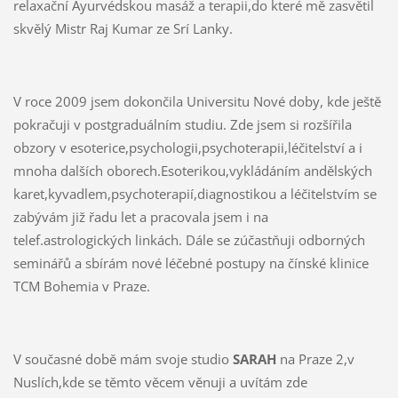
relaxační Ayurvédskou masáž a terapii,do které mě zasvětil
skvělý Mistr Raj Kumar ze Srí Lanky.
V roce 2009 jsem dokončila Universitu Nové doby, kde ještě
pokračuji v postgraduálním studiu. Zde jsem si rozšířila
obzory v esoterice,psychologii,psychoterapii,léčitelství a i
mnoha dalších oborech.Esoterikou,vykládáním andělských
karet,kyvadlem,psychoterapií,diagnostikou a léčitelstvím se
zabývám již řadu let a pracovala jsem i na
telef.astrologických linkách. Dále se zúčastňuji odborných
seminářů a sbírám nové léčebné postupy na čínské klinice
TCM Bohemia v Praze.
V současné době mám svoje studio
SARAH
na Praze 2,v
Nuslích,kde se těmto věcem věnuji a uvítám zde