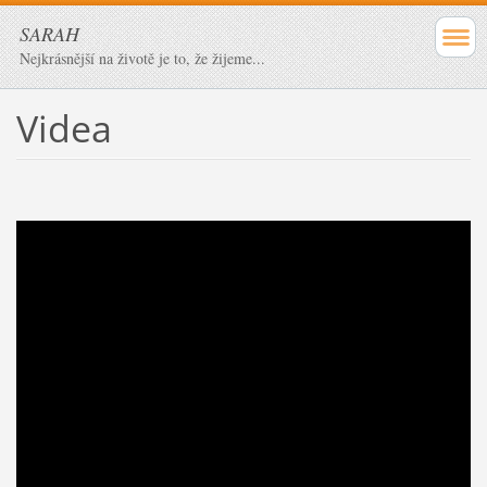
SARAH
Nejkrásnější na životě je to, že žijeme...
Videa