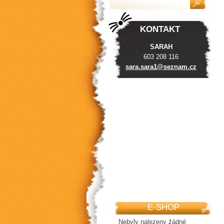
KONTAKT
SARAH
603 208 116
sara.sar
a1@sezna
m.cz
E-SHOP
Nebyly nalezeny žádné