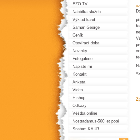
EZO.TV
02
Do
Nabídka služeb
Výklad karet
př
řa
Šaman George
ne
Ceník
Vá
Otevírací doba
pr
Novinky
ve
te
Fotogalerie
Na
Napište mi
S
Kontakt
Anketa
Videa
E-shop
Z
Odkazy
Věštba online
Nostradamus-500 let poté
Snatam KAUR