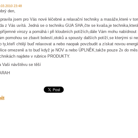
.03.2010 23:48
brý den,
ipravila jsem pro Vás nové léčebné a relaxační techniky a masáže,které v tom
da z Vás uvítá. Jedná se o techniku GUA SHA,čte se kvaša,je technika,kte
příjemné virozy a pomáhá i při kloubních potížích,dále Vám mohu nabídnou
m pomohou se zbavit bolestí,otoků a spousty dalších potíží,se kterými si ne
o ty,kteří chtějí buď relaxovat a nebo naopak povzbudit a získat novou energi
lice omezeně a to buď když je NOV a nebo ÚPLNĚK,takže pouze 2x do měsíc
chnikách najdete v rubrice PRODUKTY.
 Vaši návštěvu se těší
ARAH
pět