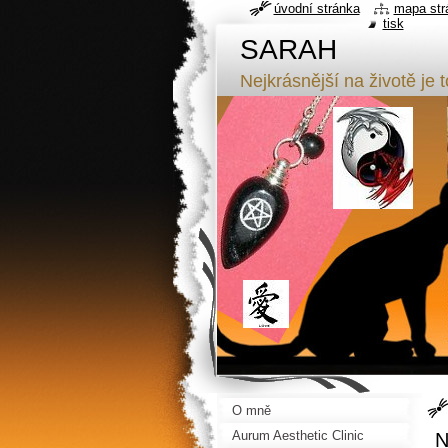
úvodní stránka
mapa str
tisk
SARAH
Nejkrásnější na životě je t
O mně
Aurum Aesthetic Clinic
N