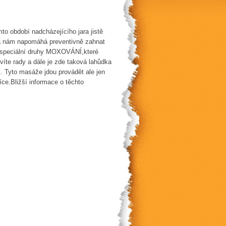
to období nadcházejícího jara jistě
rá nám napomáhá preventivně zahnat
t speciální druhy MOXOVÁNÍ,které
víte rady a dále je zde taková lahůdka
i. Tyto masáže jdou provádět ale jen
e.Bližší informace o těchto