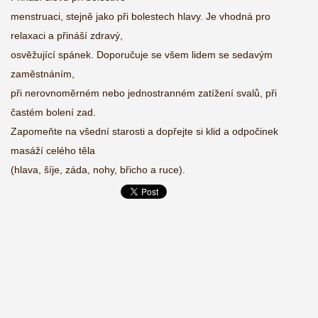
menstruaci, stejně jako při bolestech hlavy. Je vhodná pro
relaxaci a přináší zdravý,
osvěžující spánek. Doporučuje se všem lidem se sedavým
zaměstnáním,
při nerovnoměrném nebo jednostranném zatížení svalů, při
častém bolení zad.
Zapomeňte na všední starosti a dopřejte si klid a odpočinek
masáží celého těla
(hlava, šíje, záda, nohy, břicho a ruce).