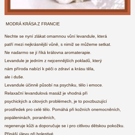
MODRÁ KRÁSA Z FRANCIE
Nechte se nyní zlákat omamnou vůní levandule, která
patří mezi nejkrásnější vůně, s nimiž se můžeme setkat.
Ne nadarmo se jí říká královna aromaterapie.
Levandule je jedním z nejcennějších pokladů, který
nám příroda nabízí k péči o zdraví a krásu těla,
ale i duše.
Levandule účinně působí na psychiku, tělo i emoce.
Relaxační levandulová masáž je vhodná při
psychických a citových problémech, je to povzbuzující
prostředek pro celé tělo. Pomáhá při kožních onemocněních,
popáleninách, poraněních,
regeneruje kůži a doporučuje se i pro citlivou dětskou pokožku.
Přináší úlevu při bolestivé