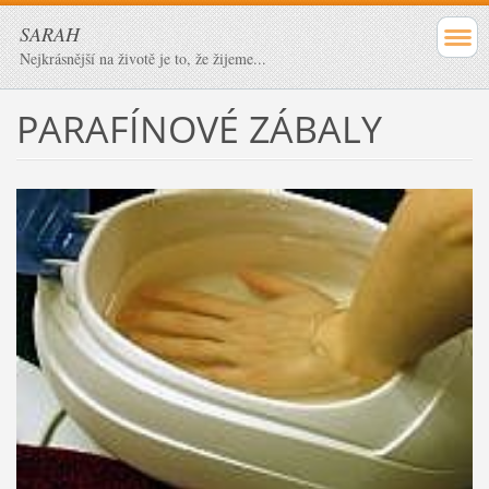
SARAH
Nejkrásnější na životě je to, že žijeme...
PARAFÍNOVÉ ZÁBALY