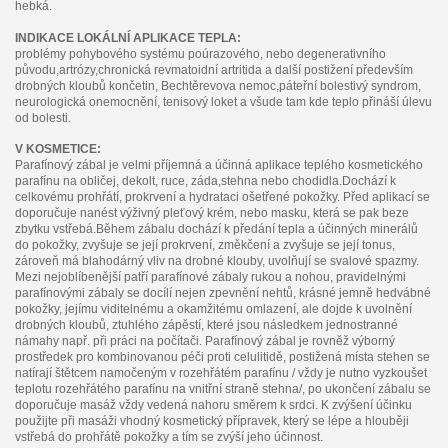
hebká.
INDIKACE LOKÁLNÍ APLIKACE TEPLA:
problémy pohybového systému poúrazového, nebo degenerativního
původu,artrózy,chronická revmatoidní artritida a další postižení především
drobných kloubů končetin, Bechtěrevova nemoc,páteřní bolestivý syndrom,
neurologická onemocnění, tenisový loket a všude tam kde teplo přináší úlevu
od bolesti.
V KOSMETICE:
Parafínový zábal je velmi příjemná a účinná aplikace teplého kosmetického
parafínu na obličej, dekolt, ruce, záda,stehna nebo chodidla.Dochází k
celkovému prohřátí, prokrvení a hydrataci ošetřené pokožky. Před aplikací se
doporučuje nanést výživný pleťový krém, nebo masku, která se pak beze
zbytku vstřebá.Během zábalu dochází k předání tepla a účinných minerálů
do pokožky, zvyšuje se její prokrvení, změkčení a zvyšuje se její tonus,
zároveň má blahodárný vliv na drobné klouby, uvolňují se svalové spazmy.
Mezi nejoblíbenější patří parafínové zábaly rukou a nohou, pravidelnými
parafínovými zábaly se docílí nejen zpevnění nehtů, krásné jemně hedvábné
pokožky, jejímu viditelnému a okamžitému omlazení, ale dojde k uvolnění
drobných kloubů, ztuhlého zápěstí, které jsou následkem jednostranné
námahy např. při práci na počítači. Parafínový zábal je rovněž výborný
prostředek pro kombinovanou péči proti celulitidě, postižená místa stehen se
natírají štětcem namočeným v rozehřátém parafínu / vždy je nutno vyzkoušet
teplotu rozehřátého parafínu na vnitřní straně stehna/, po ukončení zábalu se
doporučuje masáž vždy vedená nahoru směrem k srdci. K zvýšení účinku
použijte při masáži vhodný kosmetický přípravek, který se lépe a hlouběji
vstřebá do prohřátě pokožky a tím se zvýší jeho účinnost.