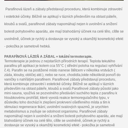
Parafínová lázeň a zábaly představují proceduru, která kombinuje zdravotní
i estetické účinky. Běžně se aplikují v lázních především na oblast páteře,
kloubů a svalů, parafínové zábaly napomáhají nejen k uvolnění a snížení
bolesti pohybového aparátu, ale mají blahodárný účinek na celé tělo, cítíte se
uvolněně, účinek je rychlý a dostavuje se vysoký a okamžitý kosmetický efekt
- pokožka je sametově hebká.
PARAFÍNOVÁ LÁZEŇ A ZÁBAL = lokální termoterapie.
Termoterapie je jednou z nejstarších přírodních terapií. Teplota tekutého
parafínu při aplikaci je kolem cca 55°C ( střední poloha na regulaci vyhřívání
č.4). Parafin se na postižené místo nanese štětcem v několika vrstvách (
záda, klouby, obličej atd.), nebo se ruce, chodidla,lokte několikrát ponoří do
vaničky s nahřátým parafínem. Parafínové zábaly představují proceduru,
která kombinuje zdravotní i estetické účinky. Běžně se aplikují v lázních
především na oblast páteře, kloubů a svalů.Parafínové zábaly působí jako
mini-sauna, využívá se pozvolného předávání suchého tepla z parafínu k
hloubkovému prohřátí, které vyvolá reakce termoregulačního typu, v
důsledku toho dochází k zlepšení prokrvení ošetřeného místa a tím k
stimulaci regenerace tkání, uvolnění svalových spazmů, je urychlen
metabolismus a zvyšuje se odolnost organismu. Parafínové zábaly
napomáhají nejen k uvolnění a snížení bolesti pohybového aparátu, ale mají
blahodárný účinek na celé tělo, cítíte se uvolněně, účinek je rychlý a
dostavuje se vysoký a okamžitý kosmetický efekt - pokožka je sametově